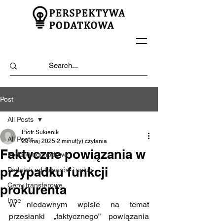
Post
All Posts
Piotr Sukienik
All Posts
20 maj 2025
2 minut(y) czytania
Faktyczne powiązania w
Podatki dochodowe
przypadku funkcji
Podatek od towarów i usług
Ceny transferowe
prokurenta
Inne
W niedawnym wpisie na temat 
przesłanki „faktycznego” powiązania 