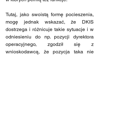
Tutaj, jako swoistą formę pocieszenia, 
mogę jednak wskazać, że DKIS 
dostrzega i różnicuje takie sytuacje i w 
odniesieniu do np. pozycji dyrektora 
operacyjnego, zgodził się z 
wnioskodawcą, że pozycja taka nie 
wiąże się z możliwością wpływania na 
podejmowanie kluczowych decyzji, 
wobec czego nie można mówić o 
wystąpieniu powiązań z art. 11a ustawy 
o CIT (interpretacja indywidualna DKIS 
z dnia 24 października 2024 r., sygn. 
0111-KDIB1-2.4010.422.2024.2. MK).
Pokazuje to, że każdy przypadek 
potencjalnych powiązań powinien być 
analizowany indywidualnie i nie 