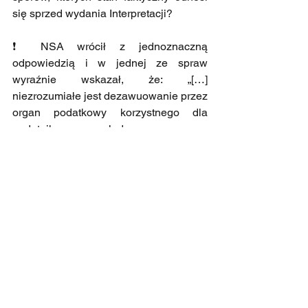
się sprzed wydania Interpretacji?
❗ NSA wrócił z jednoznaczną 
odpowiedzią i w jednej ze spraw 
wyraźnie wskazał, że: „[…] 
niezrozumiałe jest dezawuowanie przez 
organ podatkowy korzystnego dla 
podatnika poglądu prawnego 
wyrażonego w interpretacji ogólnej 
Ministra Finansów, mimo, że 
interpretacja ta została wydana w 
okresie późniejszym i zarówno 
skarżąca Spółka, jak i organ podatkowy, 
nie mogły się na niej oprzeć.” (wyrok 
NSA z 30 maja 2025 r., sygn akt II FSK 
1489/24).
ℹ️ Zatem NSA dał wyraźny sygnał dla 