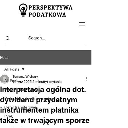
Post
All Posts
Tomasz Wichary
All Posts
12 wrz 2025
2 minut(y) czytania
Interpretacja ogólna dot.
Podatki dochodowe
dywidend przydatnym
Podatek od towarów i usług
Ceny transferowe
instrumentem płatnika
Inne
także w trwającym sporze