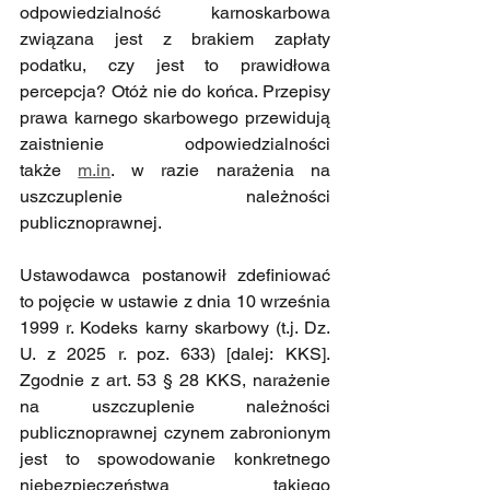
odpowiedzialność karnoskarbowa 
związana jest z brakiem zapłaty 
podatku, czy jest to prawidłowa 
percepcja? Otóż nie do końca. Przepisy 
prawa karnego skarbowego przewidują 
zaistnienie odpowiedzialności 
także
m.in
. w razie narażenia na 
uszczuplenie należności 
publicznoprawnej.
Ustawodawca postanowił zdefiniować 
to pojęcie w ustawie z dnia 10 września 
1999 r. Kodeks karny skarbowy (t.j. Dz. 
U. z 2025 r. poz. 633) [dalej: KKS]. 
Zgodnie z art. 53 § 28 KKS, narażenie 
na uszczuplenie należności 
publicznoprawnej czynem zabronionym 
jest to spowodowanie konkretnego 
niebezpieczeństwa takiego 