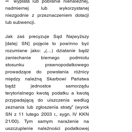
➖ wypłata lub pobranie nienależnej, 
nadmiernej lub wykorzystanej 
niezgodnie z przeznaczeniem dotacji 
lub subwencji.
Jak zaś precyzuje Sąd Najwyższy 
[dalej: SN] pojęcie to powinno być 
rozumiane jako: „(…) działanie bądź 
zaniechanie biernego podmiotu 
stosunku prawnopodatkowego 
prowadzące do powstania różnicy 
między należną Skarbowi Państwa 
bądź jednostce samorządu 
terytorialnego kwotą podatku a kwotą 
przypadającą do uiszczenia według 
zeznania lub zgłoszenia straty.” (wyrok 
SN z 11 lutego 2003 r., sygn. IV KKN 
21/00). Tym samym narażenie na 
uszczuplenie należności podatkowej 