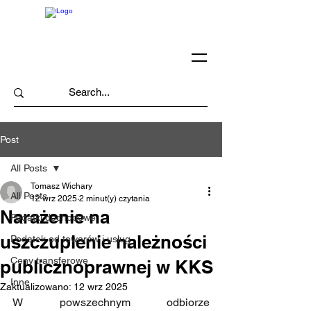
Post
All Posts
Tomasz Wichary
All Posts
12 wrz 2025
2 minut(y) czytania
Narażenie na
Podatki dochodowe
uszczuplenie należności
Podatek od towarów i usług
Ceny transferowe
publicznoprawnej w KKS
Inne
Zaktualizowano:
12 wrz 2025
W powszechnym odbiorze 