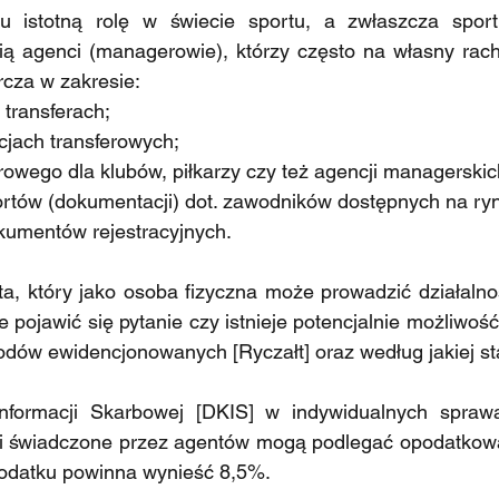
u istotną rolę w świecie sportu, a zwłaszcza spor
ią agenci (managerowie), którzy często na własny rac
rcza w zakresie:
 transferach;
cjach transferowych;
rowego dla klubów, piłkarzy czy też agencji managerskic
ortów (dokumentacji) dot. zawodników dostępnych na ry
kumentów rejestracyjnych.
a, który jako osoba fizyczna może prowadzić działalno
 pojawić się pytanie czy istnieje potencjalnie możliwoś
odów ewidencjonowanych [Ryczałt] oraz według jakiej st
Informacji Skarbowej [DKIS] w indywidualnych spraw
gi świadczone przez agentów mogą podlegać opodatkowa
odatku powinna wynieść 8,5%.