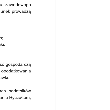
tu zawodowego 
hunek prowadzą 
h;
nku;
ść gospodarczą 
ć opodatkowania 
awki.
ach podatników 
niu Ryczałtem, 