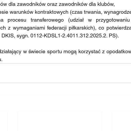
bów dla zawodników oraz zawodników dla klubów,
esie warunków kontraktowych (czas trwania, wynagrodze
na procesu transferowego (udział w przygotowaniu 
 z wymaganiami federacji piłkarskich), co potwierdza i
r., DKIS, sygn. 0112-KDSL1-2.4011.312.2025.2. PS).
iałający w świecie sportu mogą korzystać z opodatkow
u.