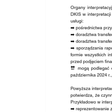
Organy interpretacy
DKIS w interpretacji
usługi:
➡️ pośrednictwa przy 
➡️ doradztwa transfe
➡️ doradztwa transf
➡️ sporządzania rap
formie wszystkich in
przed podjęciem fina
🔛 mogą podlegać o
października 2024 r
Powyższa interpretac
potwierdza, że czyn
Przykładowo w interpr
➡️ reprezentowanie 