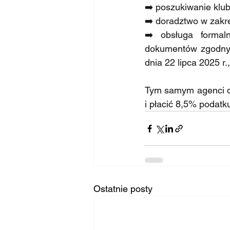
➡️ poszukiwanie klu
➡️ doradztwo w zakr
➡️ obsługa formal
dokumentów zgodnych
dnia 22 lipca 2025 
Tym samym agenci dz
i płacić 8,5% podatk
Ostatnie posty