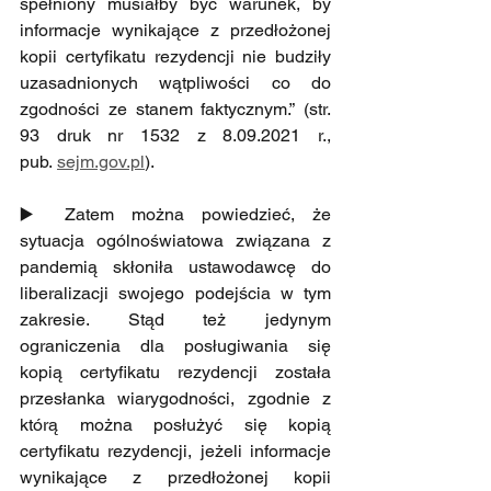
spełniony musiałby być warunek, by 
informacje wynikające z przedłożonej 
kopii certyfikatu rezydencji nie budziły 
uzasadnionych wątpliwości co do 
zgodności ze stanem faktycznym.” (str. 
93 druk nr 1532 z 8.09.2021 r., 
pub.
sejm.gov.pl
).
▶️ Zatem można powiedzieć, że 
sytuacja ogólnoświatowa związana z 
pandemią skłoniła ustawodawcę do 
liberalizacji swojego podejścia w tym 
zakresie. Stąd też jedynym 
ograniczenia dla posługiwania się 
kopią certyfikatu rezydencji została 
przesłanka wiarygodności, zgodnie z 
którą można posłużyć się kopią 
certyfikatu rezydencji, jeżeli informacje 
wynikające z przedłożonej kopii 