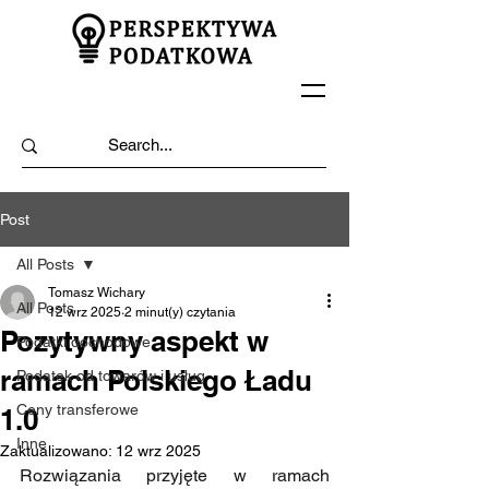
Post
All Posts
Tomasz Wichary
All Posts
12 wrz 2025
2 minut(y) czytania
Pozytywny aspekt w
Podatki dochodowe
ramach Polskiego Ładu
Podatek od towarów i usług
Ceny transferowe
1.0
Inne
Zaktualizowano:
12 wrz 2025
Rozwiązania przyjęte w ramach 