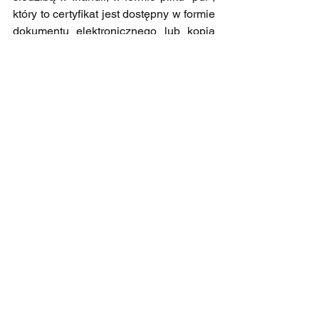
który to certyfikat jest dostępny w formie 
dokumentu elektronicznego lub kopia 
certyfikatu rezydencji (jeżeli nie budzi 
wątpliwości B. co do zgodności ze 
stanem faktycznym) jest dokumentem, 
który uprawnia B. do niepobrania 
podatku u źródła w odniesieniu do 
wypłacanych należności.” (por. 
interpretacja z dnia 26 września 2023 r., 
DKIS, sygn. 0111-KDIB1-2 
.4010.374.2023.1.END).
Przedmiotową zmianę przyjętą w 
ramach Polskiego Ładu 1.0 należy 
ocenić z perspektywy czasu 
jednoznacznie pozytywnie.