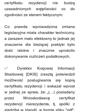
certyfikatu rezydencji nie budzą 
uzasadnionych wątpliwości co do 
zgodności ze stanem faktycznym.
Co prawda wprowadzona zmiana 
legislacyjna miała charakter techniczny, 
a zarazem mało efektowny to jednak jej 
znaczenie dla bieżącej praktyki było 
dość istotne i znacznie uprościło 
dokonywanie rozliczeń podatkowych.
✅ Dyrektor Krajowej Informacji 
Skarbowej [DKIS] zresztą potwierdził 
możliwość posługiwania się kopią 
certyfikatu rezydencji i wskazał wprost 
w jednej ze spraw, że: „(…) posiadany 
przez Wnioskodawcę certyfikat 
rezydencji nierezydenta, tj. spółki z 
siedzibą w Irlandii, w formie pliku "pdf", 