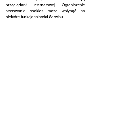
przeglądarki internetowej. Ograniczenie
stosowania cookies może wpłynąć na
niektóre funkcjonalności Serwisu.
3. Szczegółowe informacje o plikach cookies
wykorzystywanych przez Wix znajdują się
tutaj:
https://support.wix.com/en/article/cookies-
and-your-wix-site
VIII. Dodawanie komentarza we wpisie
1. Dodając komentarz we wpisie użytkownik
może podać swój adres e-mail, imię lub inne
informacje stanowiące dane osobowe.
Publikowana jest treść wstawianego
przez użytkownika komentarza wraz
z imieniem i nazwiskiem. Pozostałe dane
nie są ujawniane.
2. Dane te oraz adres IP są przechowywane
w bazie. Nie są jednak przetwarzane w innych
celach