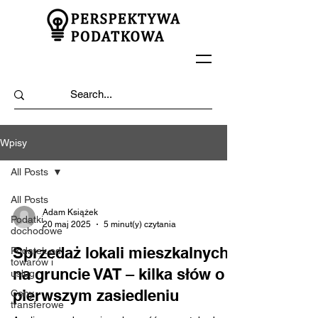
Wpisy
All Posts
All Posts
Adam Książek
Podatki
20 maj 2025
5 minut(y) czytania
dochodowe
Sprzedaż lokali mieszkalnych
Podatek od
towarów i
na gruncie VAT – kilka słów o
usług
pierwszym zasiedleniu
Ceny
transferowe