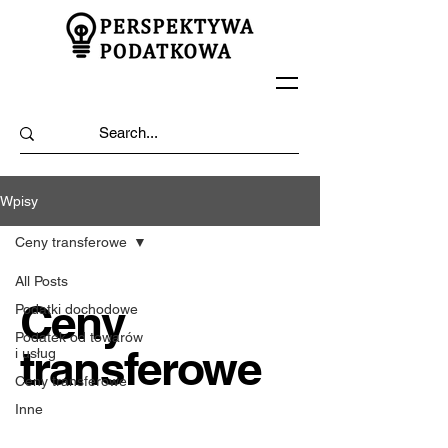
Wpisy
Ceny transferowe
All Posts
Ceny
Podatki dochodowe
Podatek od towarów
transferowe
i usług
Ceny transferowe
Inne