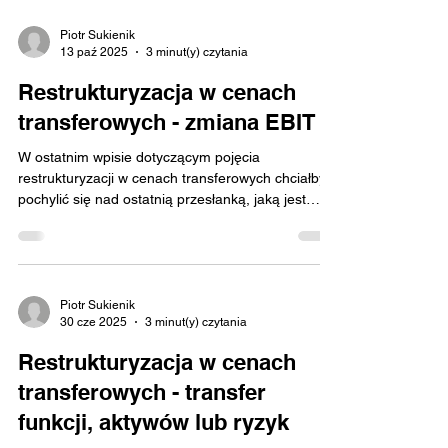
Piotr Sukienik
13 paź 2025
3 minut(y) czytania
Restrukturyzacja w cenach
transferowych - zmiana EBIT
W ostatnim wpisie dotyczącym pojęcia
restrukturyzacji w cenach transferowych chciałbym
pochylić się nad ostatnią przesłanką, jaką jest
zmiana EBIT na poziomie co najmniej 20%.
Kwestię przesłanki EBIT poruszałem również
pośrednio w poprzednich wpisach, co ma swoje
podłoże w fakcie, że każda z przesłanek
restrukturyzacji w cenach transferowych jest ze
Piotr Sukienik
30 cze 2025
3 minut(y) czytania
sobą ściśle powiązana. Zgodnie z definicją z
Rozporządzenia Ministra Finansów z dnia 21
Restrukturyzacja w cenach
grudnia 2018 r. w sprawie cen transferow
transferowych - transfer
funkcji, aktywów lub ryzyk