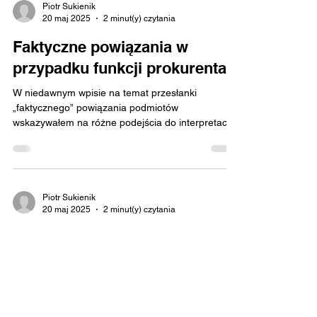
Piotr Sukienik
20 maj 2025
2 minut(y) czytania
Faktyczne powiązania w
przypadku funkcji prokurenta
W niedawnym wpisie na temat przesłanki
„faktycznego” powiązania podmiotów
wskazywałem na różne podejścia do interpretacji
tej przesłanki...
Piotr Sukienik
20 maj 2025
2 minut(y) czytania
Aktualizacja analizy cen
transferowych a
oprocentowanie pożyczki
Czy aktualizacja analizy cen transferowych dla