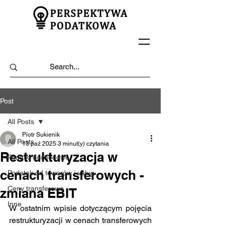
Post
All Posts
Piotr Sukienik
All Posts
13 paź 2025
3 minut(y) czytania
Restrukturyzacja w
Podatki dochodowe
cenach transferowych -
Podatek od towarów i usług
Ceny transferowe
zmiana EBIT
Inne
W ostatnim wpisie dotyczącym pojęcia 
restrukturyzacji w cenach transferowych 