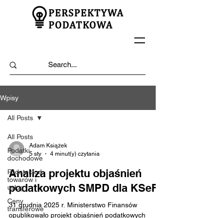
Wpisy
All Posts
All Posts
Adam Książek
Podatki
5 sty
4 minut(y) czytania
dochodowe
Analiza projektu objaśnień
Podatek od
towarów i
podatkowych SMPD dla KSeF
usług
Ceny
31 grudnia 2025 r. Ministerstwo Finansów
transferowe
opublikowało projekt objaśnień podatkowych